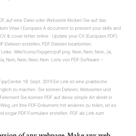
PDF, auf eine Datei oder Webseite Klicken Sie auf das
lum Vitae | Europass A document to present your skills and
ur CV & cover letter online · Update your CV (Europass PDF)
F-Dateien erstellen; PDF-Dateien bearbeiten;
inks. Wiki/Icons/Oxygen/pdf.png. Nein, Nein, Nein, Ja,
 Ja, Nein, Nein, Nein, Nein Liste von PDF-Software –
TippCenter 18. Sept. 2019 Ein Link ist eine praktische
änglich zu machen. Sie können Dateien, Webseiten und
element Sie können PDF auf diese simple Art direkt in
 Weg, um Ihre PDF-Dokument mit anderen zu teilen, ist es
nd sogar PDF-Formulare erstellen. PDF als Link zum
ersion of any webpage. Make any web