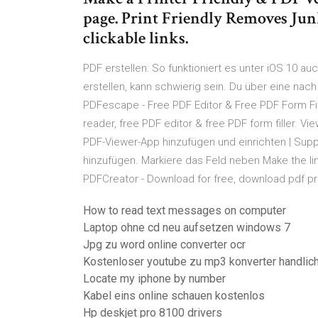
page. Print Friendly Removes Ju
clickable links.
PDF erstellen: So funktioniert es unter iOS 10 a
erstellen, kann schwierig sein. Du über eine na
PDFescape - Free PDF Editor & Free PDF Form Fill
reader, free PDF editor & free PDF form filler. 
PDF-Viewer-App hinzufügen und einrichten | Supp
hinzufügen. Markiere das Feld neben Make the lin
PDFCreator - Download for free, download pdf prin
How to read text messages on computer
Laptop ohne cd neu aufsetzen windows 7
Jpg zu word online converter ocr
Kostenloser youtube zu mp3 konverter handlic
Locate my iphone by number
Kabel eins online schauen kostenlos
Hp deskjet pro 8100 drivers