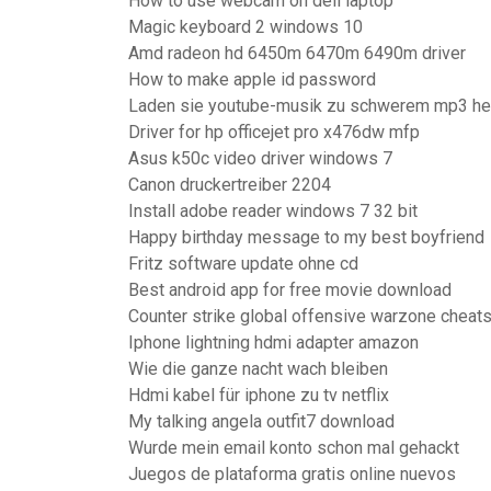
How to use webcam on dell laptop
Magic keyboard 2 windows 10
Amd radeon hd 6450m 6470m 6490m driver
How to make apple id password
Laden sie youtube-musik zu schwerem mp3 he
Driver for hp officejet pro x476dw mfp
Asus k50c video driver windows 7
Canon druckertreiber 2204
Install adobe reader windows 7 32 bit
Happy birthday message to my best boyfriend
Fritz software update ohne cd
Best android app for free movie download
Counter strike global offensive warzone cheat
Iphone lightning hdmi adapter amazon
Wie die ganze nacht wach bleiben
Hdmi kabel für iphone zu tv netflix
My talking angela outfit7 download
Wurde mein email konto schon mal gehackt
Juegos de plataforma gratis online nuevos