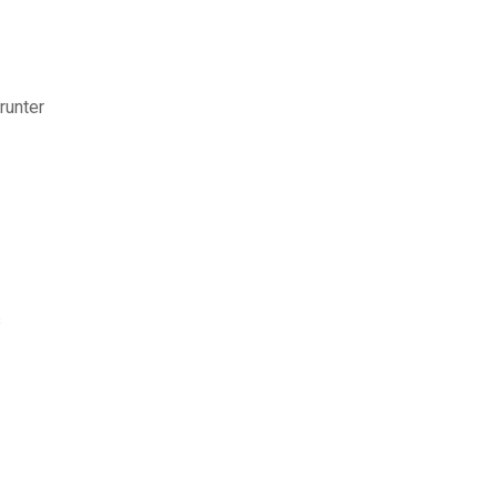
runter
s