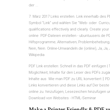
der ...
7. März 2017 Links erstellen. Link innerhalb des 
Symbol "Link" und wählen Sie "Web- oder Curricu
qualifications effectively and clearly. Create yo
online PDF-Dateien erstellen - ubuntuusers.de PD
Hilfsprogramme; Alternativen; Problembehebung; L
Nein, Nein. Online-Umwandeln.de (online), Ja, Ja,
Wikipedia
PDF Link erstellen: Schnell in das PDF einfügen | 
Möglichkeit, Inhalte für den Leser des PDFs zug
Inhalte aus Wie man PDF zu URL konvertiert〡PDF
Links konvertieren und diese Links auf Der beste
online zu. hinzufügen, Lesezeichen hinzufügen u
Download von Websites - HTML-Seminar
Make a Printer Friendly & PDF v