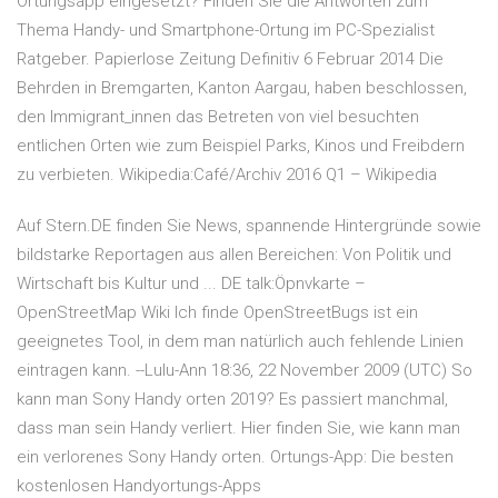
Ortungsapp eingesetzt? Finden Sie die Antworten zum
Thema Handy- und Smartphone-Ortung im PC-Spezialist
Ratgeber. Papierlose Zeitung Definitiv 6 Februar 2014 Die
Behrden in Bremgarten, Kanton Aargau, haben beschlossen,
den Immigrant_innen das Betreten von viel besuchten
entlichen Orten wie zum Beispiel Parks, Kinos und Freibdern
zu verbieten. Wikipedia:Café/Archiv 2016 Q1 – Wikipedia
Auf Stern.DE finden Sie News, spannende Hintergründe sowie
bildstarke Reportagen aus allen Bereichen: Von Politik und
Wirtschaft bis Kultur und ... DE talk:Öpnvkarte –
OpenStreetMap Wiki Ich finde OpenStreetBugs ist ein
geeignetes Tool, in dem man natürlich auch fehlende Linien
eintragen kann. --Lulu-Ann 18:36, 22 November 2009 (UTC) So
kann man Sony Handy orten 2019? Es passiert manchmal,
dass man sein Handy verliert. Hier finden Sie, wie kann man
ein verlorenes Sony Handy orten. Ortungs-App: Die besten
kostenlosen Handyortungs-Apps